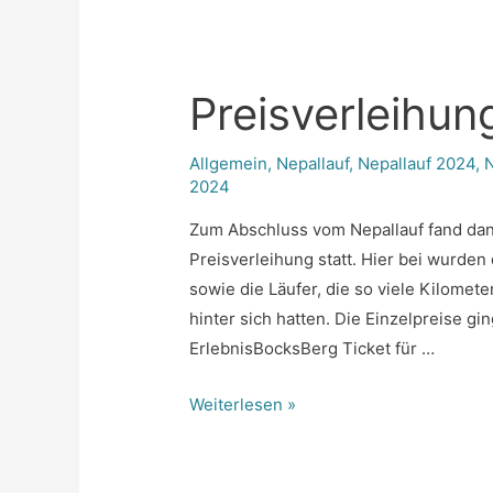
Preisverleihun
Allgemein
,
Nepallauf
,
Nepallauf 2024
,
2024
Zum Abschluss vom Nepallauf fand da
Preisverleihung statt. Hier bei wurde
sowie die Läufer, die so viele Kilomet
hinter sich hatten. Die Einzelpreise gi
ErlebnisBocksBerg Ticket für …
Preisverleihung
Weiterlesen »
Nepallauf
2024