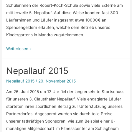
Schülerinnen der Robert-Koch-Schule sowie viele Externe am
mittlerweile 5. Nepallauf. Auf diese Weise konnten fast 300
Läuferninnen und Läufer insgesamt etwa 10000€ an
Spendengeldern erlaufen, welche dem Betrieb unseres
Kindergartens in Mandra zugutekommen. …
Nepallauf
Weiterlesen »
2017
–
Nepallauf 2015
Bericht
&
Nepallauf 2015
/
20. November 2015
Fotos
Am 26. Juni 2015 um 12 Uhr fiel der lang ersehnte Startschuss
für unseren 3. Clausthaler Nepallauf. Viele engagierte Läufer
starteten ihren sportlichen Beitrag zur Unterstützung unseres
Partnerdorfes. Angespornt wurden sie durch tolle Preise
unserer tatkräftigen Sponsoren, wie zum Beispiel einer 6-
monatigen Mitgliedschaft im Fitnesscenter am Schlagbaum