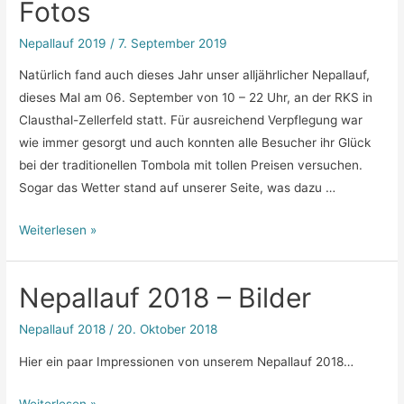
Fotos
Lauf
Nepallauf 2019
/
7. September 2019
Natürlich fand auch dieses Jahr unser alljährlicher Nepallauf,
dieses Mal am 06. September von 10 – 22 Uhr, an der RKS in
Clausthal-Zellerfeld statt. Für ausreichend Verpflegung war
wie immer gesorgt und auch konnten alle Besucher ihr Glück
bei der traditionellen Tombola mit tollen Preisen versuchen.
Sogar das Wetter stand auf unserer Seite, was dazu …
Nepallauf
Weiterlesen »
2019
–
Nepallauf 2018 – Bilder
Bericht
&
Nepallauf 2018
/
20. Oktober 2018
Fotos
Hier ein paar Impressionen von unserem Nepallauf 2018…
Weiterlesen »