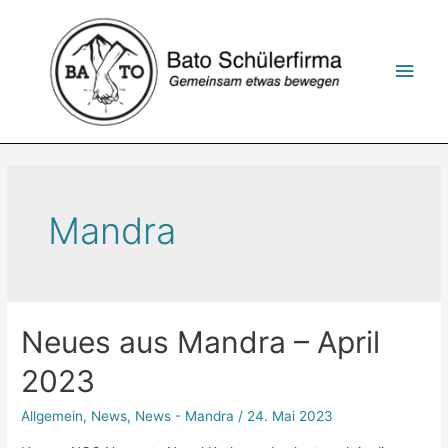
Zum
Inhalt
springen
Hau
Mandra
Neues aus Mandra – April
2023
Allgemein
,
News
,
News - Mandra
/
24. Mai 2023