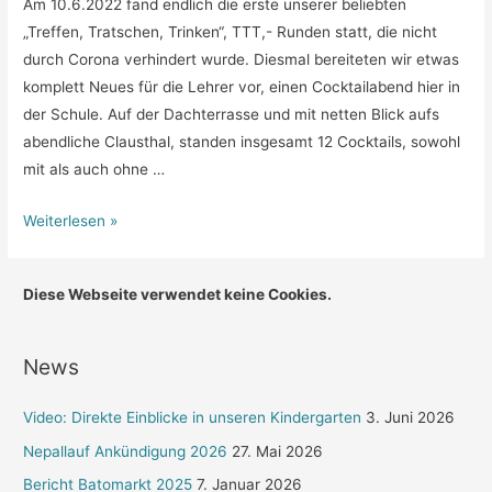
Am 10.6.2022 fand endlich die erste unserer beliebten
„Treffen, Tratschen, Trinken“, TTT,- Runden statt, die nicht
durch Corona verhindert wurde. Diesmal bereiteten wir etwas
komplett Neues für die Lehrer vor, einen Cocktailabend hier in
der Schule. Auf der Dachterrasse und mit netten Blick aufs
abendliche Clausthal, standen insgesamt 12 Cocktails, sowohl
mit als auch ohne …
TTT
Weiterlesen »
Sommer
2022-
Diese Webseite verwendet keine Cookies.
Cocktailabend
in
der
News
RKS
Video: Direkte Einblicke in unseren Kindergarten
3. Juni 2026
Nepallauf Ankündigung 2026
27. Mai 2026
Bericht Batomarkt 2025
7. Januar 2026