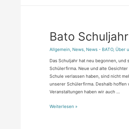
Bato Schuljah
Allgemein
,
News
,
News - BATO
,
Über 
Das Schuljahr hat neu begonnen, und s
Schülerfirma. Neue und alte Gesichter s
Schule verlassen haben, sind nicht meh
unserer Schülerfirma. Deshalb hoffen w
Veranstaltungen haben wir auch …
Bato
Weiterlesen »
Schuljahr
2024/25