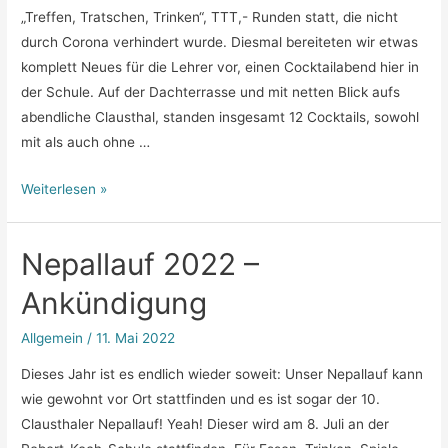
„Treffen, Tratschen, Trinken“, TTT,- Runden statt, die nicht
durch Corona verhindert wurde. Diesmal bereiteten wir etwas
komplett Neues für die Lehrer vor, einen Cocktailabend hier in
der Schule. Auf der Dachterrasse und mit netten Blick aufs
abendliche Clausthal, standen insgesamt 12 Cocktails, sowohl
mit als auch ohne …
TTT
Weiterlesen »
Sommer
2022-
Nepallauf 2022 –
Cocktailabend
in
Ankündigung
der
RKS
Allgemein
/
11. Mai 2022
Dieses Jahr ist es endlich wieder soweit: Unser Nepallauf kann
wie gewohnt vor Ort stattfinden und es ist sogar der 10.
Clausthaler Nepallauf! Yeah! Dieser wird am 8. Juli an der