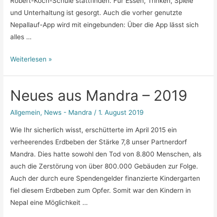
Robert-Koch-Schule stattfinden. Für Essen, Trinken, Spiele
und Unterhaltung ist gesorgt. Auch die vorher genutzte
Nepallauf-App wird mit eingebunden: Über die App lässt sich
alles …
Nepallauf
Weiterlesen »
2022
–
Neues aus Mandra – 2019
Ankündigung
Allgemein
,
News - Mandra
/
1. August 2019
Wie Ihr sicherlich wisst, erschütterte im April 2015 ein
verheerendes Erdbeben der Stärke 7,8 unser Partnerdorf
Mandra. Dies hatte sowohl den Tod von 8.800 Menschen, als
auch die Zerstörung von über 800.000 Gebäuden zur Folge.
Auch der durch eure Spendengelder finanzierte Kindergarten
fiel diesem Erdbeben zum Opfer. Somit war den Kindern in
Nepal eine Möglichkeit …