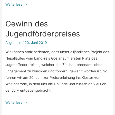
Neues
Weiterlesen »
aus
Mandra
Gewinn des
–
2019
Jugendförderpreises
Allgemein
/
20. Juni 2019
Wir können stolz berichten, dass unser alljährliches Projekt des
Nepallaufes vom Landkreis Goslar zum ersten Platz des
Jugendförderpreises, welcher das Ziel hat, ehrenamtliches
Engagement zu würdigen und fördern, gewählt worden ist. So
fuhren wir am 20. Juni zur Preisverleihung ins Kloster von
Wöltingerode, in dem uns die Urkunde und zusätzlich viel Lob
der Jury entgegengebracht …
Gewinn
Weiterlesen »
des
Jugendförderpreises