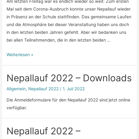
Am letzten Freitag war es endlich wieder so weit: Zum ersten
Mal seit dem Corona-Ausbruch konnte unser Nepallauf wieder
in Präsenz an der Schule stattfinden. Das gemeinsame Laufen
und die Atmosphäre bei dieser Veranstaltung haben uns doch
in den letzten beiden Jahren gefehlt. Aber wir bedanken uns
bei allen Teilnehmenden, die in den letzten beiden …
Nepallauf
Weiterlesen »
2022
–
Nepallauf 2022 – Downloads
Bericht
&
Allgemein
,
Nepallauf 2022
/
1. Juli 2022
Fotos
Die Anmeldeformulare für den Nepallauf 2022 sind jetzt online
verfügbar.
Nepallauf 2022 –