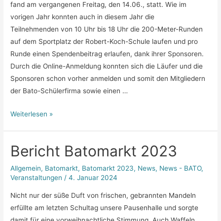
fand am vergangenen Freitag, den 14.06., statt. Wie im
vorigen Jahr konnten auch in diesem Jahr die
Teilnehmenden von 10 Uhr bis 18 Uhr die 200-Meter-Runden
auf dem Sportplatz der Robert-Koch-Schule laufen und pro
Runde einen Spendenbeitrag erlaufen, dank ihrer Sponsoren.
Durch die Online-Anmeldung konnten sich die Läufer und die
Sponsoren schon vorher anmelden und somit den Mitgliedern
der Bato-Schülerfirma sowie einen …
Bericht
Weiterlesen »
Nepallauf
2024
Bericht Batomarkt 2023
Allgemein
,
Batomarkt
,
Batomarkt 2023
,
News
,
News - BATO
,
Veranstaltungen
/
4. Januar 2024
Nicht nur der süße Duft von frischen, gebrannten Mandeln
erfüllte am letzten Schultag unsere Pausenhalle und sorgte
damit für eine vorweihnachtliche Stimmung. Auch Waffeln,