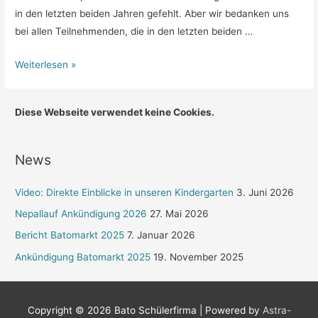
in den letzten beiden Jahren gefehlt. Aber wir bedanken uns
bei allen Teilnehmenden, die in den letzten beiden …
Nepallauf
Weiterlesen »
2022
–
Diese Webseite verwendet keine Cookies.
Bericht
&
Fotos
News
Video: Direkte Einblicke in unseren Kindergarten
3. Juni 2026
Nepallauf Ankündigung 2026
27. Mai 2026
Bericht Batomarkt 2025
7. Januar 2026
Ankündigung Batomarkt 2025
19. November 2025
Copyright © 2026
Bato Schülerfirma
| Powered by
Astra-