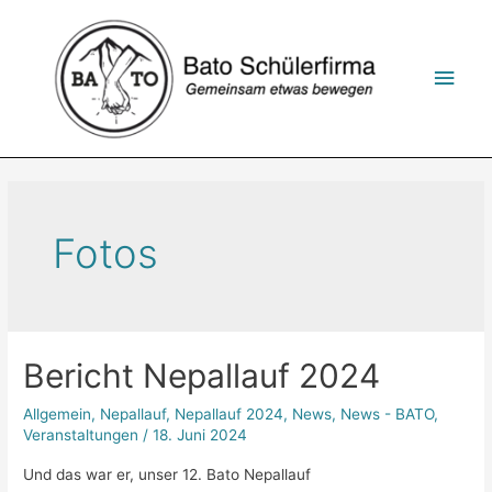
Zum
Inhalt
springen
Hau
Fotos
Bericht Nepallauf 2024
Allgemein
,
Nepallauf
,
Nepallauf 2024
,
News
,
News - BATO
,
Veranstaltungen
/
18. Juni 2024
Und das war er, unser 12. Bato Nepallauf