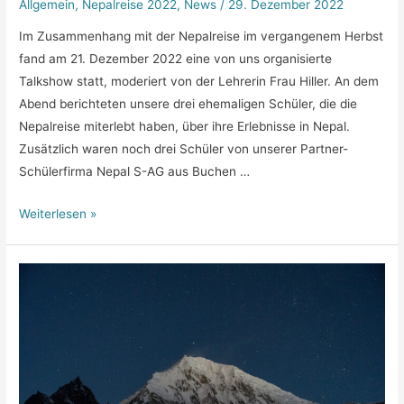
Allgemein
,
Nepalreise 2022
,
News
/
29. Dezember 2022
Im Zusammenhang mit der Nepalreise im vergangenem Herbst
fand am 21. Dezember 2022 eine von uns organisierte
Talkshow statt, moderiert von der Lehrerin Frau Hiller. An dem
Abend berichteten unsere drei ehemaligen Schüler, die die
Nepalreise miterlebt haben, über ihre Erlebnisse in Nepal.
Zusätzlich waren noch drei Schüler von unserer Partner-
Schülerfirma Nepal S-AG aus Buchen …
Bericht
Weiterlesen »
der
Talkshow
zur
Nepalreise
2022