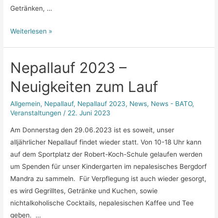
Getränken, …
Nepallauf
Weiterlesen »
2023
–
Nepallauf 2023 –
Bericht
und
Neuigkeiten zum Lauf
Preisverleihung
Allgemein
,
Nepallauf
,
Nepallauf 2023
,
News
,
News - BATO
,
Veranstaltungen
/
22. Juni 2023
Am Donnerstag den 29.06.2023 ist es soweit, unser
alljährlicher Nepallauf findet wieder statt. Von 10-18 Uhr kann
auf dem Sportplatz der Robert-Koch-Schule gelaufen werden
um Spenden für unser Kindergarten im nepalesisches Bergdorf
Mandra zu sammeln. Für Verpflegung ist auch wieder gesorgt,
es wird Gegrilltes, Getränke und Kuchen, sowie
nichtalkoholische Cocktails, nepalesischen Kaffee und Tee
geben. …