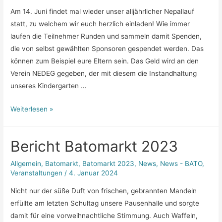
Am 14. Juni findet mal wieder unser alljährlicher Nepallauf
statt, zu welchem wir euch herzlich einladen! Wie immer
laufen die Teilnehmer Runden und sammeln damit Spenden,
die von selbst gewählten Sponsoren gespendet werden. Das
können zum Beispiel eure Eltern sein. Das Geld wird an den
Verein NEDEG gegeben, der mit diesem die Instandhaltung
unseres Kindergarten …
Ankündigung
Weiterlesen »
Nepallauf
2024
Bericht Batomarkt 2023
Allgemein
,
Batomarkt
,
Batomarkt 2023
,
News
,
News - BATO
,
Veranstaltungen
/
4. Januar 2024
Nicht nur der süße Duft von frischen, gebrannten Mandeln
erfüllte am letzten Schultag unsere Pausenhalle und sorgte
damit für eine vorweihnachtliche Stimmung. Auch Waffeln,