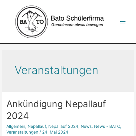
Zum
Inhalt
springen
Hau
Veranstaltungen
Ankündigung Nepallauf
2024
Allgemein
,
Nepallauf
,
Nepallauf 2024
,
News
,
News - BATO
,
Veranstaltungen
/
24. Mai 2024