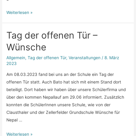
Nepallauf
Weiterlesen »
2023
–
Tag der offenen Tür –
Neuigkeiten
zum
Wünsche
Lauf
Allgemein
,
Tag der offenen Tür
,
Veranstaltungen
/
8. März
2023
Am 08.03.2023 fand bei uns an der Schule ein Tag der
offenen Tür statt. Auch Bato hat sich mit einem Stand dort
beteiligt. Dort haben wir haben über unsere Schülerfirma und
über den kommen Nepallauf am 29.06 informiert. Zusätzlich
konnten die SchülerInnen unsere Schule, wie von der
Clausthaler und der Zellerfelder Grundschule Wünsche für
Nepal …
Tag
Weiterlesen »