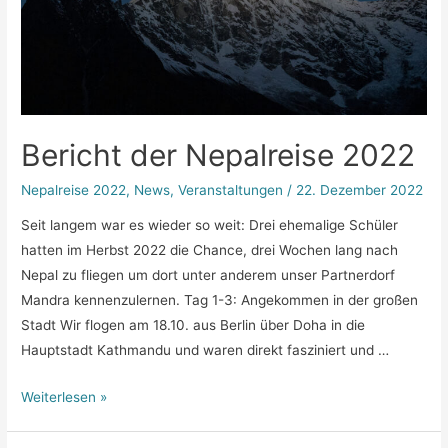
Bericht der Nepalreise 2022
Nepalreise 2022
,
News
,
Veranstaltungen
/
22. Dezember 2022
Seit langem war es wieder so weit: Drei ehemalige Schüler
hatten im Herbst 2022 die Chance, drei Wochen lang nach
Nepal zu fliegen um dort unter anderem unser Partnerdorf
Mandra kennenzulernen. Tag 1-3: Angekommen in der großen
Stadt Wir flogen am 18.10. aus Berlin über Doha in die
Hauptstadt Kathmandu und waren direkt fasziniert und …
Bericht
Weiterlesen »
der
Nepalreise