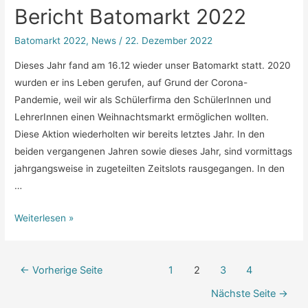
Bericht Batomarkt 2022
2022
Batomarkt 2022
,
News
/
22. Dezember 2022
Dieses Jahr fand am 16.12 wieder unser Batomarkt statt. 2020
wurden er ins Leben gerufen, auf Grund der Corona-
Pandemie, weil wir als Schülerfirma den SchülerInnen und
LehrerInnen einen Weihnachtsmarkt ermöglichen wollten.
Diese Aktion wiederholten wir bereits letztes Jahr. In den
beiden vergangenen Jahren sowie dieses Jahr, sind vormittags
jahrgangsweise in zugeteilten Zeitslots rausgegangen. In den
…
Bericht
Weiterlesen »
Batomarkt
2022
Beitragsnavigation
←
Vorherige Seite
1
2
3
4
Nächste Seite
→