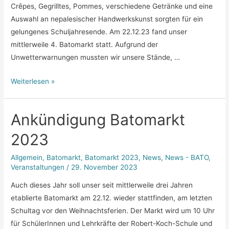
Crêpes, Gegrilltes, Pommes, verschiedene Getränke und eine
Auswahl an nepalesischer Handwerkskunst sorgten für ein
gelungenes Schuljahresende. Am 22.12.23 fand unser
mittlerweile 4. Batomarkt statt. Aufgrund der
Unwetterwarnungen mussten wir unsere Stände, …
Bericht
Weiterlesen »
Batomarkt
2023
Ankündigung Batomarkt
2023
Allgemein
,
Batomarkt
,
Batomarkt 2023
,
News
,
News - BATO
,
Veranstaltungen
/
29. November 2023
Auch dieses Jahr soll unser seit mittlerweile drei Jahren
etablierte Batomarkt am 22.12. wieder stattfinden, am letzten
Schultag vor den Weihnachtsferien. Der Markt wird um 10 Uhr
für SchülerInnen und Lehrkräfte der Robert-Koch-Schule und