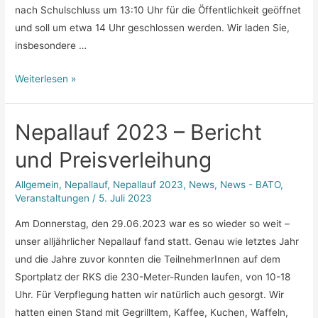
nach Schulschluss um 13:10 Uhr für die Öffentlichkeit geöffnet
und soll um etwa 14 Uhr geschlossen werden. Wir laden Sie,
insbesondere …
Ankündigung
Weiterlesen »
Batomarkt
2023
Nepallauf 2023 – Bericht
und Preisverleihung
Allgemein
,
Nepallauf
,
Nepallauf 2023
,
News
,
News - BATO
,
Veranstaltungen
/
5. Juli 2023
Am Donnerstag, den 29.06.2023 war es so wieder so weit –
unser alljährlicher Nepallauf fand statt. Genau wie letztes Jahr
und die Jahre zuvor konnten die TeilnehmerInnen auf dem
Sportplatz der RKS die 230-Meter-Runden laufen, von 10-18
Uhr. Für Verpflegung hatten wir natürlich auch gesorgt. Wir
hatten einen Stand mit Gegrilltem, Kaffee, Kuchen, Waffeln,